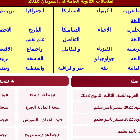
امتحانات الثانوية العامة فى السودان 2016
 العربية
الكيمياء
الاستاتيكا
الجغرافيا
تربية دي
للغة
نجليزية
الاحياء
الديناميكا
التاريخ
الاحصا
للغة
التفاضل
علم نفس
رنسية
الفيزياء
والتكامل
واجتماع
الاقتص
للغة
جولوجيا و
الفلسفة
تربية
المانية
بيئة
جبر و فراغية
والمنطقة
وطني
 صلة
🔥 نتيجة 
نتيجة اعدادية قنا
نتيجة
ربيه للصف الثالث الثانوي 2022
 سليم
نتيجة اعدادية الجيزة
نتيجة
 سليم
نتيجة اعدادية السويس
نتيجة
نتيجة اعدادية مطروح
نتيجة